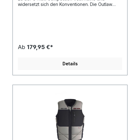
widersetzt sich den Konventionen. Die Outlaw
setzt einen neuen Industriestandard für
leistungsorientierte Technologie. Die Outlaw
Weste ist im Einsatz im Wasser leichter, stärker und
trocknen schneller als je zuvor. Features:
Competition Vest Front Zip Minimalistisches Design
B3 Recyceltes Nylon Jersey Strategische
Armlochgröße NytroLite-Schaumstoff-Technologie
Ab
179,95 €*
Details