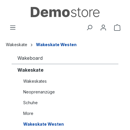
alt springen
Wakeskate
Wakeskate Westen
Wakeboard
Wakeskate
Wakeskates
Neoprenanzüge
Schuhe
More
Wakeskate Westen