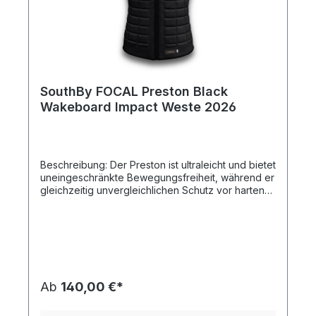
SouthBy FOCAL Preston Black
Wakeboard Impact Weste 2026
Beschreibung: Der Preston ist ultraleicht und bietet
uneingeschränkte Bewegungsfreiheit, während er
gleichzeitig unvergleichlichen Schutz vor harten
Stürzen bietet. Das schlanke, unauffällige Design
sorgt für maximalen Komfort und
Manövrierfähigkeit auf dem Wasser, sodass
Wakeboarder ihre beste Leistung abrufen
können. Zudem wirst du mit diesem Stil einzigartig
aussehen. Super-stretch Neoprene YKK Zipper
Tailored Fit Leather zip pulls leather patch NBR
Ab
140,00 €*
Foam CE Approved 89/686/EEC