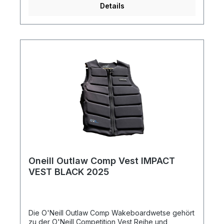
eine Verarbeitung verwendet haben, die in
Details
irgendeiner Weise eine nachhaltigere Version der
Materialien sind, die wir hätten verwenden
können. Features: Der Tailored Fit berücksichtigt
die Tatsache, dass keine Körperform der anderen
gleicht. Das Korsett hat eine einfache seitliche
Unterteilung von der Achselhöhle bis zur Hüfte.
— GRS Certified Recyclable Chevron Polyester —
Dual Layer Neoprene — 80 Recycled Bottles In
Each Vest — Featherweight Foam; the softest and
lightest. — YKK Locker Zipper — TrueFit© Liner.
Sizes. XXS, XS, S, M, MDD, L, XL Black, Ocean
Oneill Outlaw Comp Vest IMPACT
VEST BLACK 2025
Die O'Neill Outlaw Comp Wakeboardwetse gehört
zu der O'Neill Competition Vest Reihe und