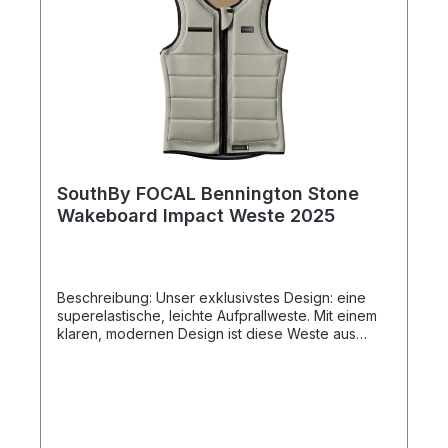
Neoprene — 80 Recycled Bottles In Each Vest —
Featherweight Foam; the softest and lightest. —
YKK Locker Zipper — TrueFit© Liner. — A
favourite of Brian Grubb Sizes. TEEN, XS, S, M,
L, XL, 2XL, 3XL Black, Ocean
SouthBy FOCAL Bennington Stone
Wakeboard Impact Weste 2025
Beschreibung: Unser exklusivstes Design: eine
superelastische, leichte Aufprallweste. Mit einem
klaren, modernen Design ist diese Weste aus
hochwertigem Super-Stretch-Neopren gefertigt,
das unvergleichliche Bewegungsfreiheit und
Komfort bietet. Die Bennington gewährleistet
optimalen Aufprallschutz auf dem Wasser und
bietet gleichzeitig eines der edelsten Aussehen
und Passformen auf dem Markt. Super-stretch