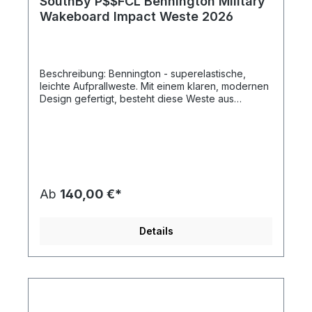
SouthBy P$$FCL Bennington Military
Wakeboard Impact Weste 2026
Beschreibung: Bennington - superelastische,
leichte Aufprallweste. Mit einem klaren, modernen
Design gefertigt, besteht diese Weste aus
hochwertigem Super-Stretch-Neopren, das
unvergleichliche Bewegungsfreiheit und Komfort
bietet. Die Bennington gewährleistet optimalen
Aufprallschutz auf dem Wasser und bietet
gleichzeitig eines der edelsten Aussehen und
Passformen auf dem Markt. Super-stretch
Neoprene YKK Zipper Tailored Fit Leather zip
Ab
140,00 €*
pulls leather patch NBR Foam CE Approved
89/686/EEC
Details