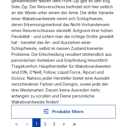
gewährleistet! Neben dem Front-Zip gibt es den sog.
Side-Zip. Der Reisverschluss befindet sich hier seitlich
an der Weste unter einem der Arme. Die dritte Variante
einer Wakeboardweste nennt sich Schlupfweste,
deren Erkennungsmerkmal das Nicht-Vorhandensein
eines Reisverschlusses darstellt. Aufgrund ihrer hohen
Flexibilität - und sofern man die richtige Größe gewählt
hat - bereitet das An- und Ausziehen einer
Schlupfweste, selbst im nassen Zustand keinerlei
Probleme. Die Entscheidung resultiert letztendlich aus
persönlichen Vorlieben und Empfindung hinsichtlich
Tragekomfort. Haupthersteller für Wakeboardwesten
sind ION, O’Neill, Follow, Liquid Force, Ripcurl und
Soöruz. Nahezu jeder Hersteller bietet eine Auswahl
verschiedener Farben und Designs, sowie jede der
drei Westenarten. Darum: keine Ausreden mehr,
anfangen zu scrollen und Deine persönliche
Wakeboardweste finden!
Produkte filtern
1
2
3