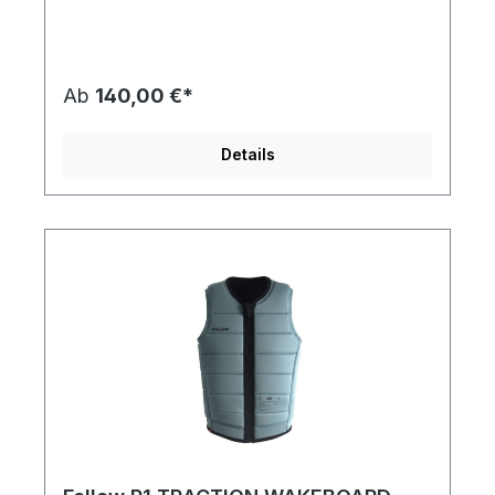
Komfort bietet. Die Bennington gewährleistet
optimalen Aufprallschutz auf dem Wasser und
bietet gleichzeitig eines der edelsten Aussehen
und Passformen auf dem Markt. Super-stretch
Neoprene Magnetic closure YKK Zipper NEW
Ab
140,00 €*
Tailored Fit Leather zip pulls leather patch NBR
Foam CE Approved 89/686/EEC
Details