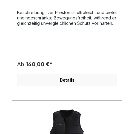
Beschreibung: Der Preston ist ultraleicht und bietet
uneingeschränkte Bewegungsfreiheit, während er
gleichzeitig unvergleichlichen Schutz vor harten
Stürzen bietet. Das schlanke, unauffällige Design
sorgt für maximalen Komfort und
Manövrierfähigkeit auf dem Wasser, sodass
Wakeboarder ihre beste Leistung abrufen
können. Zudem wirst du mit diesem Stil einzigartig
aussehen. Super-stretch Neoprene YKK Zipper
Tailored Fit Leather zip pulls leather patch NBR
Ab
140,00 €*
Foam CE Approved 89/686/EEC
Details