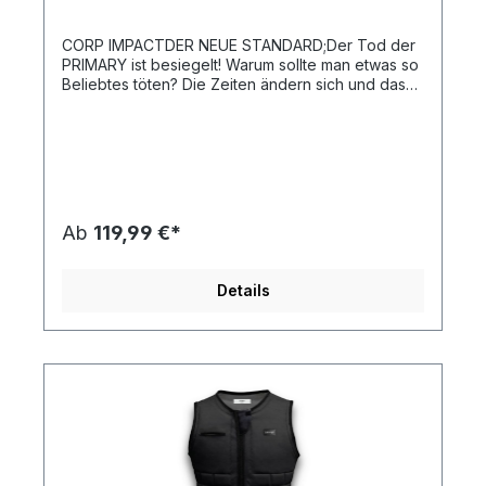
CORP IMPACTDER NEUE STANDARD;Der Tod der
PRIMARY ist besiegelt! Warum sollte man etwas so
Beliebtes töten? Die Zeiten ändern sich und das
gilt auch für die Einstiegswesten. Eine neue
klassische Relaxed Fit Weste, die sich in den
nächsten 3 Jahren nicht verändern wird. Erwarte in
jeder Folge ein paar neue Farben, aber dies ist
das neue Grundelement. Ein zeitloses Design mit
einfachen Mustern, effektiven Nähten und
seitlichen Einsätzen für Details. Hergestellt zu
Ab
119,99 €*
einem günstigen Preis ohne Abstriche bei der
Qualität.Relaxed Fit - Zweilagige Konstruktion -
Vollständig segmentierte Schaumstoff-Flex-
Details
Paneele - Federleichter Schaumstoff; der
weichste und leichteste, den wir finden konnten -
YKK Locker Zipper - TrueFit© LinerXS, S, M, L, XL,
2XL, 3XL