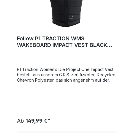
Follow P1 TRACTION WMS
WAKEBOARD IMPACT VEST BLACK
LADIES 2026
P1 Traction Women’s Die Project One Impact Vest
besteht aus unserem G.R.S-zertifizierten Recycled
Chevron Polyester, das sich angenehm auf der
Haut anfühlt und eine glatte Oberfläche besitzt. Ihr
überragender 4-Wege-Stretch ermöglicht eine
Bewegungsfreiheit, die es in den recycelbaren
Materialien noch nicht gab - bis jetzt. Mit 78,6
Flaschen recyceltem Kunststoff in jeder Weste
verzichten unsere P1-Westen weder auf Qualität
noch Nachhaltigkeit. Wann immer du das Project
Ab
149,99 €*
One-Logo auf einem Produkt siehst, bedeutet
dies, dass wir ein Material, einen Klebstoff oder