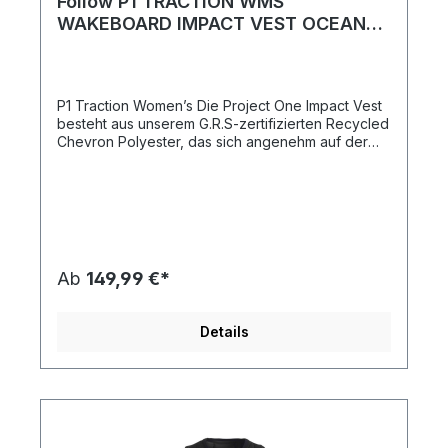
Follow P1 TRACTION WMS
WAKEBOARD IMPACT VEST OCEAN
LADIES 2025
P1 Traction Women’s Die Project One Impact Vest
besteht aus unserem G.R.S-zertifizierten Recycled
Chevron Polyester, das sich angenehm auf der
Haut anfühlt und eine glatte Oberfläche besitzt. Ihr
überragender 4-Wege-Stretch ermöglicht eine
Bewegungsfreiheit, die es in den recycelbaren
Materialien noch nicht gab - bis jetzt. Mit 78,6
Flaschen recyceltem Kunststoff in jeder Weste
verzichten unsere P1-Westen weder auf Qualität
noch Nachhaltigkeit. Wann immer du das Project
Ab
149,99 €*
One-Logo auf einem Produkt siehst, bedeutet
dies, dass wir ein Material, einen Klebstoff oder
eine Verarbeitung verwendet haben, die in
Details
irgendeiner Weise eine nachhaltigere Version der
Materialien sind, die wir hätten verwenden
können. Features: Der Tailored Fit berücksichtigt
die Tatsache, dass keine Körperform der anderen
gleicht. Das Korsett hat eine einfache seitliche
Unterteilung von der Achselhöhle bis zur Hüfte.
— GRS Certified Recyclable Chevron Polyester —