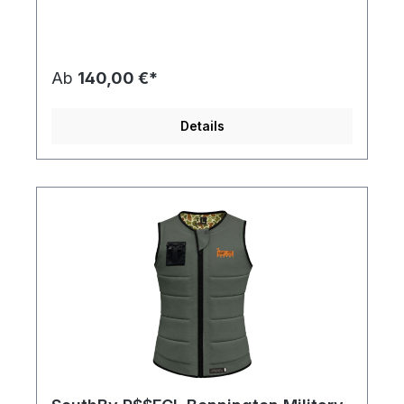
bietet. Die Bennington gewährleistet optimalen
Aufprallschutz auf dem Wasser und bietet
gleichzeitig eines der edelsten Aussehen und
Passformen auf dem Markt. Super-stretch
Neoprene Magnetic closure YKK Zipper NEW
Ab
140,00 €*
Tailored Fit Leather zip pulls leather patch NBR
Foam CE Approved 89/686/EEC
Details