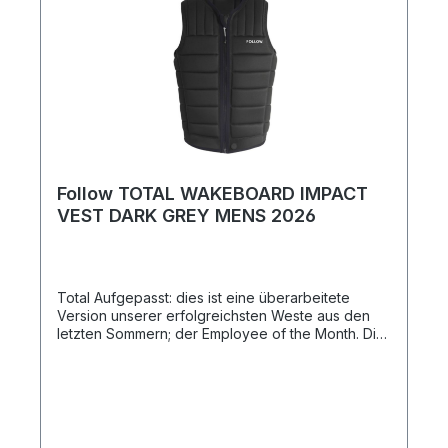
Dual Layer Neoprene — 80 Recycled Bottles In
Each Vest — Featherweight Foam; the softest and
lightest. — YKK Locker Zipper — TrueFit© Liner.
Sizes. XXS, XS, S, M, MDD, L, XL Black, Ocean
Follow TOTAL WAKEBOARD IMPACT
VEST DARK GREY MENS 2026
Total Aufgepasst: dies ist eine überarbeitete
Version unserer erfolgreichsten Weste aus den
letzten Sommern; der Employee of the Month. Die
Follow Total Impact Vest ist aus gutem Grund
unsere „Teamweste“. Die zweilagige Konstruktion,
der federleichte Schaumstoff und unser TrueFit©
Liner bieten Profi-Eigenschaften, während sich
der Stil der Weste an jedes Fahrer-Niveau
anpasst. Sie heißt nicht umsonst Total - eine High-