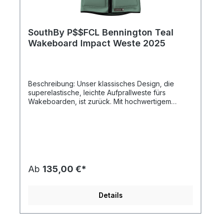
SouthBy P$$FCL Bennington Teal
Wakeboard Impact Weste 2025
Beschreibung: Unser klassisches Design, die
superelastische, leichte Aufprallweste fürs
Wakeboarden, ist zurück. Mit hochwertigem
Super-Stretch-Neopren bietet diese Weste
maximale Bewegungsfreiheit und Komfort mit einer
vollständig maßgeschneiderten Passform. Dank
ihres bewährten Aufprallschutzes ist diese Weste
die erste Wahl für Fahrer, die eine perfekte
Passform suchen und auffallen möchten. Super-
Stretch Neoprene YKK Zippers Tailored Fit
Ab
135,00 €*
Leather zip pulls Leather patch NBR Foam CE
Approved 89/686/ECC
Details