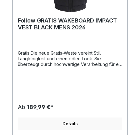
Follow GRATIS WAKEBOARD IMPACT
VEST BLACK MENS 2026
Gratis Die neue Gratis-Weste vereint Stil,
Langlebigkeit und einen edlen Look. Sie
überzeugt durch hochwertige Verarbeitung für ein
anspruchsvolles Design. Gefertigt aus unserem
Secureprene™ und Quad-S™ Neopren bietet sie
außergewöhnliche Stärke und Komfort. Robuste
Außenschichten widerstehen Abnutzung, während
das flexible TrueFit™-Innenfutter sich deinem
Körper anpasst und einen sicheren Sitz garantiert
– ohne deine Bewegungsfreiheit einzuschränken.
Ab
189,99 €*
Features: Optimierte Passform für
Bewegungsfreiheit und Komfort Hergestellt aus
Secureprene™ und Quad-S™ Neopren Doppel-
Details
Lagen-Konstruktion TrueFit™ Innenfutter Robuster
YKK-Reißverschluss Impact-Schaumpaneele CE-
Zertifiziert Größen: Teen, S, M, L, XL, XXL Farben: