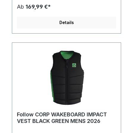
Segmentierung ist die Love nor Money für
Ab
169,99 €*
maximalen Aufprallschutz konstruiert, während
sich der TrueFit© Liner und die äußere Schicht
der Weste in perfekter Balance für eine
Details
komfortable, reibungsfreie Fahrt bewegen.
Features: Der Relaxed Fit bietet
Bewegungsfreiheit und Komfort. Eine durchdachte
Brust- und Armöffnung passend skaliert für jede
Westengröße von 2XS bis 6XL. — No foam
movement, quilted detail. — Dual-S© Neoprene
construction — Dual Layer Construction. — YKK
Locker Zipper — Featherweight Foam; the softest
and lightest. — TrueFit© Liner. — Designed with
Gavin Stuckey Sizes. XS, S, M, L, XL, 2XL, 3XL
Black, Petina
Follow CORP WAKEBOARD IMPACT
VEST BLACK GREEN MENS 2026