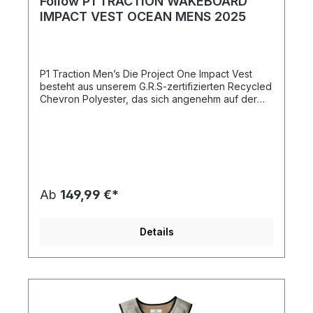
Follow P1 TRACTION WAKEBOARD
IMPACT VEST OCEAN MENS 2025
P1 Traction Men’s Die Project One Impact Vest
besteht aus unserem G.R.S-zertifizierten Recycled
Chevron Polyester, das sich angenehm auf der
Haut anfühlt und eine glatte Oberfläche besitzt. Ihr
überragender 4-Wege-Stretch ermöglicht eine
Bewegungsfreiheit, die es in den recycelbaren
Materialien noch nicht gab - bis jetzt. Mit 78,6
Flaschen recyceltem Kunststoff in jeder Weste
verzichtet unsere P1-Westen weder auf Qualität
noch Nachhaltigkeit. Wann immer du das Project
Ab
149,99 €*
One-Logo auf einem Produkt siehst, bedeutet
dies, dass wir ein Material, einen Klebstoff oder
eine Verarbeitung verwendet haben, die in
Details
irgendeiner Weise eine nachhaltigere Version der
Materialien sind, die wir hätten verwenden
können. Features: Der Relaxed Fit bietet
Bewegungsfreiheit und Komfort. Eine durchdachte
Brust- und Armöffnung passend skaliert für jede
Westengröße von 2XS bis 6XL. — GRS Certified
Recyclable Chevron Polyester — Dual Layer