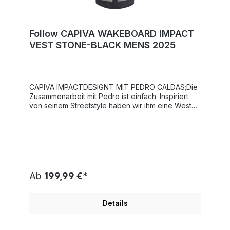
Follow CAPIVA WAKEBOARD IMPACT
VEST STONE-BLACK MENS 2025
CAPIVA IMPACTDESIGNT MIT PEDRO CALDAS;Die
Zusammenarbeit mit Pedro ist einfach. Inspiriert
von seinem Streetstyle haben wir ihm eine Weste
aus den besten Materialien entworfen, die wir
finden konnten. Strukturierte Details und
einzigartige Panels. Die Details einer High-End-
Street-Jacke finden sich in den definierten Linien
und dem Stoff wieder, während die Streifen auf
einen militärischen Rang verweisen. Erdtöne in
Plum und das klassische Schwarz spiegeln den
Ab
199,99 €*
Stil von Pedro perfekt wider. Tapered Fit -
Gestepptes Detail - Secureprene© Neopren -
Quad-S© ( Wirklich weich - super dehnbar) -
Details
Zweilagige Konstruktion - Federleichter Schaum -
Truefit© Innenfutter - Designed mit Pedro
Caldas.XS, S, M, L, XL, 2XL, 3XL