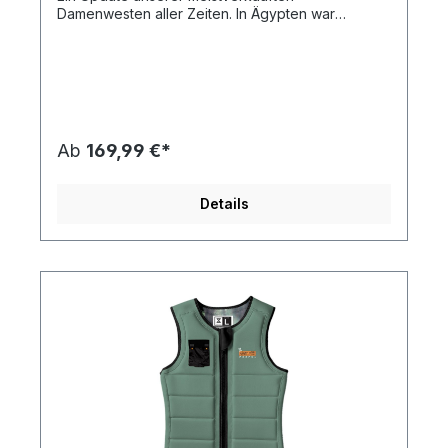
Damenwesten aller Zeiten. In Ägypten war
Memphis eine verlorene Stadt, genau wie die
Stadt Atlantis. Ein Neopren-Panel mit Cord-Details
und ein Super-Stretch-Neo-Outfit. Sie fühlt sich
gut an und sieht noch besser aus. Mit den besten
Materialien für einen Tragekomfort, von dem eine
Einsteigerweste träumt. Probier diese Weste an
und es gibt kein Zurück mehr. Ashley Inloes
Ab
169,99 €*
Favorit. Features: Der Tailored Fit berücksichtigt
die Tatsache, dass keine Körperform der anderen
gleicht. Das Korsett hat eine einfache seitliche
Details
Segmentierung von der Achsel bis zur Hüfte. —
Quad-S© (Seriously Soft-Super Stretchy) —
Corset Back 2Mm Stretch Panels — Dual Layer
Construction — Featherweight Foam — Cord Neo
Panel With Stitched Over Badge — TrueFit© Liner.
— A favourite of Ashley Inloes Sizes. XXS, XS,
S, M, MDD, L, XL Purple, Fluro Red