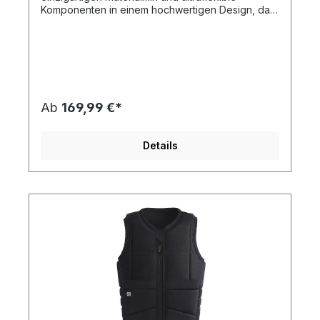
Komponenten in einem hochwertigen Design, das
die Funktion zusätzlich verstärkt. Ein Silikon
Aufdruck auf Innenseite der Weste verhindert das
Hochrutschen während der Session. Die gezielt
platzierte Polsterung sorgt für optimale
Bewegungsfreiheit, die durch ein hochflexibles
Außenmaterial noch verbessert wird. Abgerundet
mit dem schnelltrocknenden Dry_Grid-Material gibt
Ab
169,99 €*
dir diese erstklassige Kite-Weste ein sicheres und
komfortables Gefühl wenn du in die Vollen gehst!
Die Vector Vest Select Front Zip erfüllt die CE-
Details
Normen.