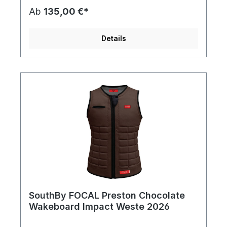
Neoprene Magnetic closure YKK Zipper NEW
Ab
135,00 €*
Tailored Fit Leather zip pulls leather patch NBR
Foam CE Approved 89/686/EEC
Details
SouthBy FOCAL Preston Chocolate
Wakeboard Impact Weste 2026