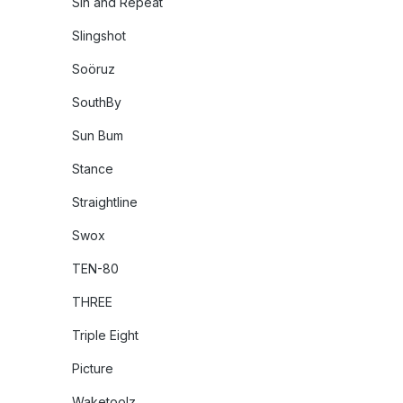
Sin and Repeat
Slingshot
Soöruz
SouthBy
Sun Bum
Stance
Straightline
Swox
TEN-80
THREE
Triple Eight
Picture
Waketoolz