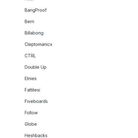
BangProof
Bern
Billabong
Cleptomanicx
CTRL
Double Up
Etnies
Fattitesi
Fiveboards
Follow
Globe
Heshbacks