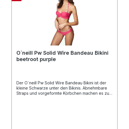
O´neill Pw Solid Wire Bandeau Bikini
beetroot purple
Der O´neill Pw Solid Wire Bandeau Bikini ist der
kleine Schwarze unter den Bikinis. Abnehmbare
Straps und vorgeformte Körbchen machen es zu
einem absoluten Must-Have für den Strand. Und
natürlich sorgt auch hier die O'Neill Hyperdry-
Technologie dafür, dass das Material in
Rekordzeit trocknet. Shell: 85% polyamide 15%
elastane Lining: 100% polyester O'Neill Hyperdry
O’Neill Hyperdry ist eine hydrophobische Nano-