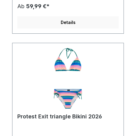
92 % Polyester und 8 % Elasthan sorgt für
Ab
59,99 €*
Flexibilität und Widerstandsfähigkeit.
Eigenschaften: Marke: Protest Regular Fit für
Komfort Hergestellt aus 88 % recyceltem
Details
Polyester 12 % Elasthan für zusätzlichen Stretch
Strapazierfähige Materialmischung: 92 %
Polyester und 8 % Elasthan Abnehmbare
Schaumstoff-Cups für anpassbaren Halt 190 gsm
Stoffgewicht für Atmungsaktivität Bereiten Sie sich
darauf vor, diesen Sommer mit dem stilvollen und
nachhaltigen Protest Garden Triangle Bikini für
Furore zu sorgen!
Protest Exit triangle Bikini 2026