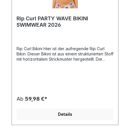
Rip Curl PARTY WAVE BIKINI
SWIMWEAR 2026
Rip Curl Bikini Hier ist der aufregende Rip Curl
Bikin. Dieser Bikini ist aus einem strukturierten Stoff
mit horizontalem Strickmuster hergestellt. Die
schnell trocknenden herausnehmbaren Cups
betonen deine Kurven und bieten bei Bedarf
zusätzlichen Support. Die Bikini-Hose hat eine
normale Passform. Der Stoff ist außerdem PFC-
frei, um die Verwendung dieser Chemikalien und
ihre schädliche Wirkung auf die Umwelt zu
reduzieren. In diesem Bikini von Rip Curl hebst du
Ab
59,98 €*
dich von allen anderen ab.
Details