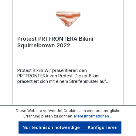
Protest PRTFRONTERA Bikini
Squirrelbrown 2022
Protest Bikini Wir präsentieren den
PRTFRONTERA von Protest. Dieser Bikini
präsentiert sich mit einem Streifenmuster auf
einem aufregenden Rippstoff, der sich gut anfühlt
und gut aussieht. Das Oberteil hat einen
Peekaboo-Ausschnitt. Die herausnehmbaren
Schaum-Cups trocknen schnell und bieten extra
Komfort. Die Träger sind verstellbar. Die Bikini-
Diese Website verwendet Cookies, um eine bestmögliche
Hose hat eine normale Passform. Da der
Erfahrung bieten zu können.
Mehr Informationen ...
PRTFRONTERA Teil unserer Initiative ist, die
Ab
31,99 €*
49,99 €*
(36.01% gespart)
Verwendung von PFC in der Modeindustrie zu
Nur technisch notwendige
Konfigurieren
reduzieren, ist dieser Bikini PFC-frei. Der
PRTFRONTERA von Protest ist genau das, was du