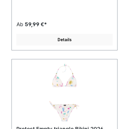
betonen. Diese Pads trocknen schnell und bieten
optimalen Komfort. Gemäß unserer
Nachhaltigkeitsinitiative Green Up ist der Stoff
außerdem PFC-frei, um die Verwendung dieser
Chemikalien und ihre schädliche Wirkung auf die
Ab
59,99 €*
Umwelt zu reduzieren. Die Bikini-Hose hat eine
normale Passform. Der ADMIRER von Protest ist in
diesem Sommer ein echtes Musthave.
Details
Protest Empty triangle Bikini 2026