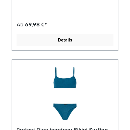
zusätzlichen Support. Die Bikini-Hose hat eine
normale Passform. Der Stoff ist außerdem PFC-
frei, um die Verwendung dieser Chemikalien und
ihre schädliche Wirkung auf die Umwelt zu
reduzieren. In diesem Bikini von Rip Curl hebst du
Ab
69,98 €*
dich von allen anderen ab.
Details
Protest Dice bandeau Bikini Surfing