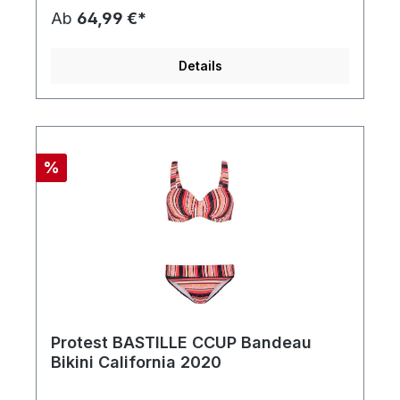
Chemikalien und ihre schädliche Wirkung auf die
Ab
64,99 €*
Umwelt zu reduzieren. Die Bikini-Hose hat eine
normale Passform. Der MANJA von Protest ist in
diesem Sommer ein echtes Musthave.
Details
%
Protest BASTILLE CCUP Bandeau
Bikini California 2020