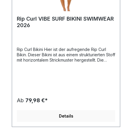
Rip Curl VIBE SURF BIKINI SWIMWEAR
2026
Rip Curl Bikini Hier ist der aufregende Rip Curl
Bikin. Dieser Bikini ist aus einem strukturierten Stoff
mit horizontalem Strickmuster hergestellt. Die
schnell trocknenden herausnehmbaren Cups
betonen deine Kurven und bieten bei Bedarf
zusätzlichen Support. Die Bikini-Hose hat eine
normale Passform. Der Stoff ist außerdem PFC-
frei, um die Verwendung dieser Chemikalien und
ihre schädliche Wirkung auf die Umwelt zu
reduzieren. In diesem Bikini von Rip Curl hebst du
Ab
79,98 €*
dich von allen anderen ab.
Details