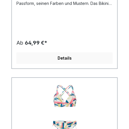
Passform, seinen Farben und Mustern. Das Bikini-
Oberteil hat herausnehmbare Pads, die bei Bedarf
zusätzlichen Support bieten und deine Kurven
betonen. Diese Pads trocknen schnell und bieten
optimalen Komfort. Gemäß unserer
Nachhaltigkeitsinitiative Green Up ist der Stoff
außerdem PFC-frei, um die Verwendung dieser
Chemikalien und ihre schädliche Wirkung auf die
Ab
64,99 €*
Umwelt zu reduzieren. Die Bikini-Hose hat eine
normale Passform. Der MANJA von Protest ist in
diesem Sommer ein echtes Musthave.
Details