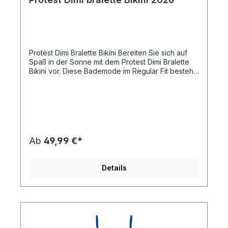
Protest Dimi Bralette Bikini Bereiten Sie sich auf
Spaß in der Sonne mit dem Protest Dimi Bralette
Bikini vor. Diese Bademode im Regular Fit besteht
aus 87 % Polyamid und 13 % Elasthan und bietet
sowohl Komfort als auch Stretch für Ihre
Strandtage. Mit abnehmbaren Schaumstoff-Cups
können Sie den Halt nach Ihren Wünschen
anpassen. Der strapazierfähige Stoff, der zu 100
% aus Polyester besteht, sorgt für Langlebigkeit
und Widerstandsfähigkeit gegen die Elemente.
Ab
49,99 €*
Eigenschaften: Marke: Protest Regular Fit Design
für Komfort Hergestellt aus 87 % Polyamid und 13
% Elasthan 100 % Polyester für Langlebigkeit
Details
Abnehmbare Schaumstoff-Cups für anpassbaren
Halt Zeigen Sie diesen Sommer Ihren Stil mit dem
schlichten und funktionalen Protest Dimi Bralette
Bikini!