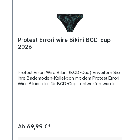
Protest Errori wire Bikini BCD-cup
2026
Protest Errori Wire Bikini (BCD-Cup) Erweitern Sie
Ihre Bademoden-Kollektion mit dem Protest Errori
Wire Bikini, der für BCD-Cups entworfen wurde.
Diese Bademode im Regular Fit besteht aus 88 %
recyceltem Polyester und 12 % Elasthan und bietet
eine umweltbewusste Wahl, ohne Kompromisse
bei Stil und Komfort einzugehen. Mit festen,
geformten Cups bietet dieser Bikini
hervorragenden Halt und betont Ihre Silhouette.
Das leichte Material mit einem Gewicht von 190
Ab
69,99 €*
gsm sorgt für Komfort und Flexibilität bei all Ihren
Strandaktivitäten. Eigenschaften: Marke: Protest
Regular Fit für Komfort Hergestellt aus 88 %