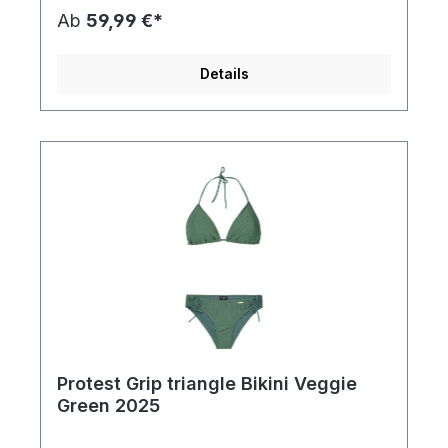
Chemikalien und ihre schädliche Wirkung auf die
Ab
59,99 €*
Umwelt zu reduzieren. Die Bikini-Hose hat eine
normale Passform. Der ADMIRER von Protest ist in
diesem Sommer ein echtes Musthave.
Details
Protest Grip triangle Bikini Veggie
Green 2025