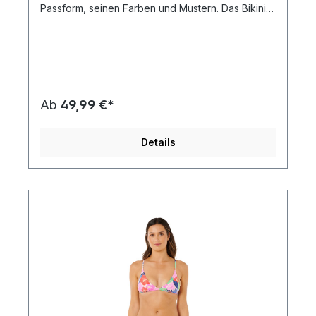
Passform, seinen Farben und Mustern. Das Bikini-
Oberteil hat herausnehmbare Pads, die bei Bedarf
zusätzlichen Support bieten und deine Kurven
betonen. Diese Pads trocknen schnell und bieten
optimalen Komfort. Gemäß unserer
Nachhaltigkeitsinitiative Green Up ist der Stoff
außerdem PFC-frei, um die Verwendung dieser
Chemikalien und ihre schädliche Wirkung auf die
Ab
49,99 €*
Umwelt zu reduzieren. Die Bikini-Hose hat eine
normale Passform. Der Dice von Protest ist in
diesem Sommer ein echtes Musthave.
Details