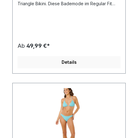
Triangle Bikini. Diese Bademode im Regular Fit
wurde für Komfort und Stil entwickelt und besteht
aus 95 % recyceltem Polyester und 5 % Elasthan.
Mit einem robusten Stoffgewicht von 220 gsm
bietet sie Haltbarkeit und eine schmeichelhafte
Silhouette. Eigenschaften: Marke: Protest Regular
Fit für Komfort Hergestellt aus 95 % recyceltem
Polyester 5 % Elasthan für zusätzlichen Stretch
Ab
49,99 €*
220 gsm Stoffgewicht für Haltbarkeit Abnehmbare
Schaumstoff-Cups für anpassbaren Halt
Verpassen Sie nicht diesen umweltfreundlichen
Details
Fashion-Klassiker für Ihre Strandtage!