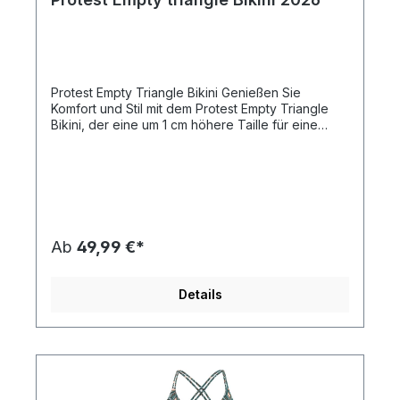
Protest Empty Triangle Bikini Genießen Sie
Komfort und Stil mit dem Protest Empty Triangle
Bikini, der eine um 1 cm höhere Taille für eine
schmeichelhafte Passform bietet. Diese
Bademode im Regular Fit besteht aus 82 %
recyceltem Polyamid und 18 % Elasthan und ist
eine umweltfreundliche Wahl, die keine
Kompromisse bei der Ästhetik eingeht. Mit
abnehmbaren Schaumstoff-Cups können Sie Halt
und Form nach Ihren Wünschen anpassen. Das
Ab
49,99 €*
leichte Material mit einem Gewicht von 190 gsm
sorgt für Atmungsaktivität und Flexibilität – perfekt
für all Ihre Sommeraktivitäten. Eigenschaften:
Details
Marke: Protest Regular Fit Design mit höherer
Taille Hergestellt aus 82 % recyceltem Polyamid
18 % Elasthan für zusätzlichen Stretch
Abnehmbare Schaumstoff-Cups für anpassbaren
Halt 190 gsm Stoffgewicht für Komfort und
Haltbarkeit Genießen Sie diesen Sommer den
eleganten und nachhaltigen Protest Empty