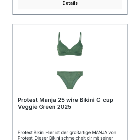
Details
recyceltem Polyester 12 % Elasthan für
zusätzlichen Stretch Feste, geformte Cups für Halt
190 gsm Stoffgewicht für Atmungsaktivität Setzen
Sie in diesem Sommer mit dem stilvollen und
nachhaltigen Protest Errori Wire Bikini neue
Akzente!
Protest Manja 25 wire Bikini C-cup
Veggie Green 2025
Protest Bikini Hier ist der großartige MANJA von
Protest. Dieser Bikini schmeichelt dir mit seiner