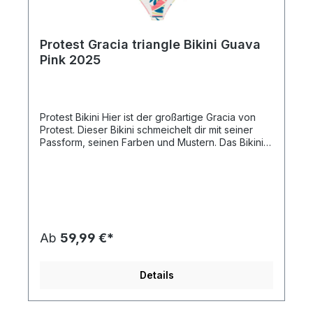
Protest Gracia triangle Bikini Guava
Pink 2025
Protest Bikini Hier ist der großartige Gracia von
Protest. Dieser Bikini schmeichelt dir mit seiner
Passform, seinen Farben und Mustern. Das Bikini-
Oberteil hat herausnehmbare Pads, die bei Bedarf
zusätzlichen Support bieten und deine Kurven
betonen. Diese Pads trocknen schnell und bieten
optimalen Komfort. Gemäß unserer
Nachhaltigkeitsinitiative Green Up ist der Stoff
außerdem PFC-frei, um die Verwendung dieser
Chemikalien und ihre schädliche Wirkung auf die
Ab
59,99 €*
Umwelt zu reduzieren. Die Bikini-Hose hat eine
normale Passform. Der Gracia von Protest ist in
diesem Sommer ein echtes Musthave.
Details