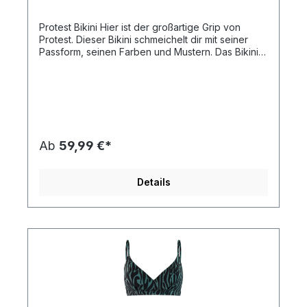
Protest Bikini Hier ist der großartige Grip von
Protest. Dieser Bikini schmeichelt dir mit seiner
Passform, seinen Farben und Mustern. Das Bikini-
Oberteil hat herausnehmbare Pads, die bei Bedarf
zusätzlichen Support bieten und deine Kurven
betonen. Diese Pads trocknen schnell und bieten
optimalen Komfort. Gemäß unserer
Nachhaltigkeitsinitiative Green Up ist der Stoff
außerdem PFC-frei, um die Verwendung dieser
Chemikalien und ihre schädliche Wirkung auf die
Ab
59,99 €*
Umwelt zu reduzieren. Die Bikini-Hose hat eine
normale Passform. Der Grip von Protest ist in
diesem Sommer ein echtes Musthave.
Details