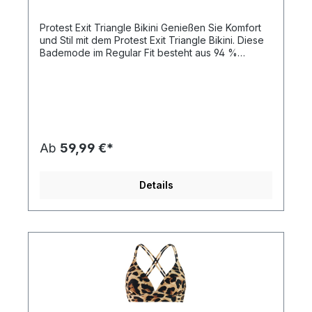
Protest Exit Triangle Bikini Genießen Sie Komfort
und Stil mit dem Protest Exit Triangle Bikini. Diese
Bademode im Regular Fit besteht aus 94 %
Polyester und 6 % Elasthan und bietet die
perfekte Kombination aus Stretch und Halt. Mit
einem leichten Stoffgewicht von 115 gsm sorgt sie
für Atmungsaktivität und Bewegungsfreiheit.
Eigenschaften: Marke: Protest Regular Fit für
ultimativen Komfort 94 % Polyester für Haltbarkeit
6 % Elasthan für Stretch Leichtes 115 gsm
Ab
59,99 €*
Stoffgewicht Abnehmbare Schaumstoff-Cups für
anpassbaren Halt Machen Sie sich bereit für den
Strand mit dem stilvollen und praktischen Protest
Details
Exit Triangle Bikini!