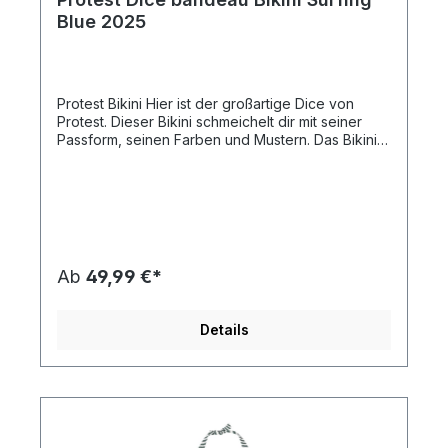
Blue 2025
Protest Bikini Hier ist der großartige Dice von
Protest. Dieser Bikini schmeichelt dir mit seiner
Passform, seinen Farben und Mustern. Das Bikini-
Oberteil hat herausnehmbare Pads, die bei Bedarf
zusätzlichen Support bieten und deine Kurven
betonen. Diese Pads trocknen schnell und bieten
optimalen Komfort. Gemäß unserer
Nachhaltigkeitsinitiative Green Up ist der Stoff
außerdem PFC-frei, um die Verwendung dieser
Chemikalien und ihre schädliche Wirkung auf die
Ab
49,99 €*
Umwelt zu reduzieren. Die Bikini-Hose hat eine
normale Passform. Der Dice von Protest ist in
diesem Sommer ein echtes Musthave.
Details