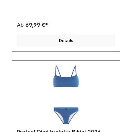
und bietet eine umweltfreundliche Option, die
keinen Kompromiss beim Stil eingeht. Mit festen,
geformten Cups bietet dieser Bikini
hervorragenden Halt und Formen für eine
schmeichelhafte Silhouette. Das strapazierfähige
Ab
69,99 €*
Material mit einem Gewicht von 215 gsm
gewährleistet, dass es all Ihren
Sommerabenteuern standhält. Eigenschaften:
Details
Marke: Protest Design im Regular Fit Hergestellt
aus 93 % recyceltem Polyester 7 % Elasthan für
zusätzlichen Stretch Feste, geformte Cups für Halt
215 gsm Stoffgewicht für Haltbarkeit Setzen Sie in
dieser Saison neue Akzente mit dem stylischen
und nachhaltigen Protest Kyla Wire Bikini!
Protest Dimi bralette Bikini 2026