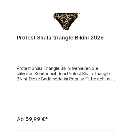
Protest Shala triangle Bikini 2026
Protest Shala Triangle Bikini Genießen Sie
stilvollen Komfort mit dem Protest Shala Triangle
Bikini. Diese Bademode im Regular Fit besteht aus
88 % recyceltem Polyester und 12 % Elasthan und
ist eine umweltfreundliche Wahl, die keine
Kompromisse bei Qualität oder Stil eingeht. Mit
abnehmbaren Schaumstoff-Cups können Sie Halt
und Form individuell anpassen. Der leichte Stoff
mit einem Gewicht von 190 gsm sorgt für
Atmungsaktivität und Komfort, perfekt für Ihre
Ab
59,99 €*
Sommerabenteuer am Strand oder Pool.
Eigenschaften: Marke: Protest Regular Fit für
Komfort Hergestellt aus 88 % recyceltem