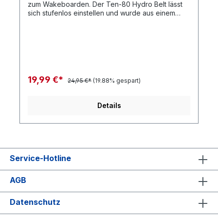
zum Wakeboarden. Der Ten-80 Hydro Belt lässt
sich stufenlos einstellen und wurde aus einem
speziellen Kautschuk gefertigt, der jeder
Belastung beim Wakeboarden stand hält. Die
stylische Gürtelschnalle ist stufenlos verstellbar.
19,99 €*
24,95 €*
(19.88% gespart)
Details
Service-Hotline
AGB
Datenschutz