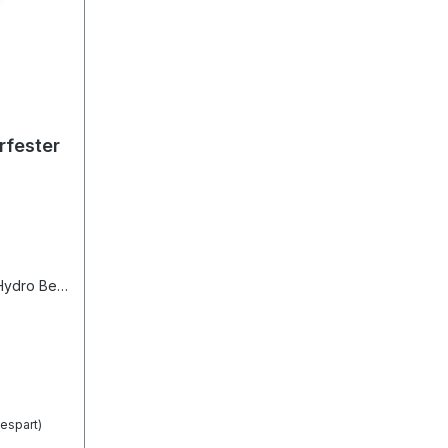
fester
ydro Belt
n und
 Kautschuk
ng beim
 stylische
rstellbar.
espart)