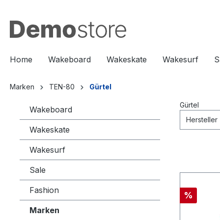
springen
Zur Hauptnavigation springen
Home
Wakeboard
Wakeskate
Wakesurf
S
Marken
TEN-80
Gürtel
Gürtel
Wakeboard
Hersteller
Wakeskate
Wakesurf
Sale
Fashion
%
Marken