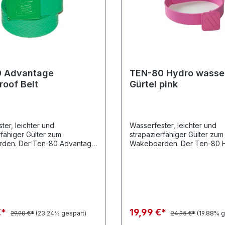
 Advantage
TEN-80 Hydro wasser
roof Belt
Gürtel pink
ter, leichter und
Wasserfester, leichter und
rfähiger Gülter zum
strapazierfähiger Gülter zum
den. Der Ten-80 Advantage
Wakeboarden. Der Ten-80 H
 sich stufenlos einstellen und
lässt sich stufenlos einstelle
 einem speziellen Katschuk
wurde aus einem speziellen
, der jeder Belastung beim
gefertigt, der jeder Belastu
en stand hält. Die stylische
Wakeboarden stand hält. Die
nalle
Gürtelschnalle ist stufenlos ve
€*
19,99 €*
29,90 €*
(23.24% gespart)
24,95 €*
(19.88% g