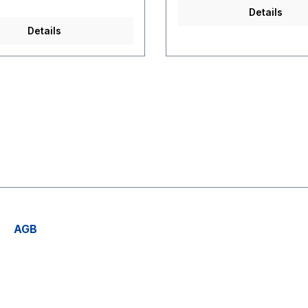
wer oder Handle-Passes
Details
mt. Dieser Follow Neo ist
lebiger und robuster
Details
 für deine Abenteuer.+ Super
 Fit+ Stretchy + Zipless
AGB