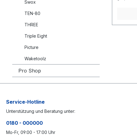
Swox
Paddelpo
zugutekom
TEN-80
dein lang
Begleiter
Flex+ Pro
THREE
Triple Eight
Picture
Waketoolz
Pro Shop
Service-Hotline
Unterstützung und Beratung unter:
0180 - 000000
Mo-Fr, 09:00 - 17:00 Uhr