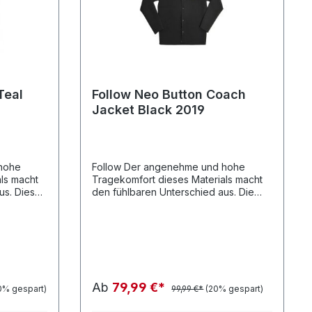
Teal
Follow Neo Button Coach
Jacket Black 2019
Follow Der angenehme und hohe
ls macht
Tragekomfort dieses Materials macht
us. Diese
den fühlbaren Unterschied aus. Die
Strahlung,
Outer Spray Jacke bietet Schutz vor
können
UV-Strahlung, Windl und
 über dem
Scheuerstellen, können aber auch als
rden.
Zusatzschicht über dem
Neoprenanzug getragen werden.
Ab
79,99 €*
0% gespart)
99,99 €*
(20% gespart)