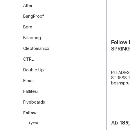
After
BangProof
Bern
Billabong
Follow
SPRING
Cleptomanicx
2026
CTRL
Double Up
P1 LADIE
STRESS TA
Etnies
beanspruc
Melcro-Ba
Fattitesi
Eindringe
und sicher
Fiveboards
des Neop
bleibt.G
Follow
(Glued an
eine wass
Ab
189
Lycra
eine weit
Elemente