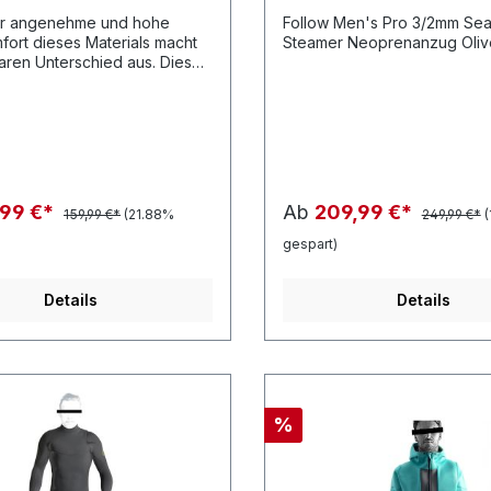
ßteNähte Bulletproof
ex Knieschoner Melcro
Follow Men's Pro 3/2mm Sea
pe zur Verstärkung stark
ort dieses Materials macht
Steamer Neoprenanzug Oliv
hter BereicheStrategisch
aren Unterschied aus. Diese
 Abflusslöcher. S, M, L, XL,
tet Schutz vor UV-Strahlung,
 Scheuerstellen, können
 als Zusatzschicht über dem
nzug getragen werden.
,99 €*
Ab
209,99 €*
159,99 €*
(21.88%
249,99 €*
gespart)
Details
Details
%