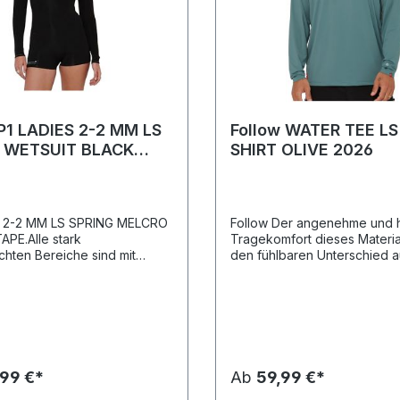
 P1 LADIES 2-2 MM LS
Follow WATER TEE LS
 WETSUIT BLACK
SHIRT OLIVE 2026
S 2-2 MM LS SPRING MELCRO
Follow Der angenehme und hohe
PE.Alle stark
Tragekomfort dieses Materia
hten Bereiche sind mit
den fühlbaren Unterschied a
nd verstärkt, um das
Oberteil bietet Schutz vor U
n von Wasser zu minimieren
Strahlung, Wind und Scheuer
zustellen, dass die Struktur
können aber auch als Zusatz
renanzugs an ihrem Platz
über dem Neoprenanzug ge
BS-NÄHTE.Die GBS-Nähte
werden.
d Blind-Stitched) sorgen für
erdichte Versiegelung - nur
,99 €*
Ab
59,99 €*
ere Art, dich vor den
n zu schützen.4-WEGE-