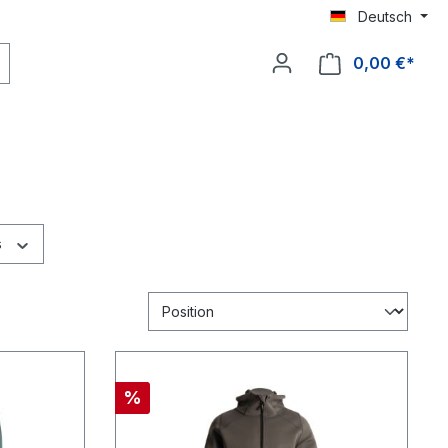
Deutsch
0,00 €*
s
%