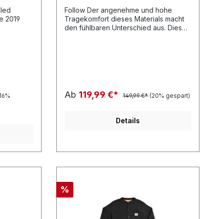
led
Follow Der angenehme und hohe
e 2019
Tragekomfort dieses Materials macht
den fühlbaren Unterschied aus. Diese
Jacke bietet Schutz vor UV-Strahlung,
Windl und Scheuerstellen, können
aber auch als Zusatzschicht über dem
Neoprenanzug getragen werden.
Ab
119,99 €*
(16%
149,99 €*
(20% gespart)
Details
%