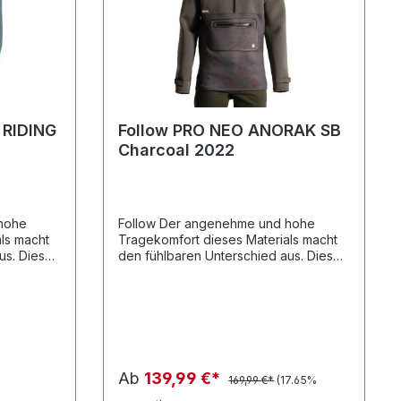
 RIDING
Follow PRO NEO ANORAK SB
Charcoal 2022
Follow Der angenehme und hohe
ls macht
Tragekomfort dieses Materials macht
us. Diese
den fühlbaren Unterschied aus. Diese
V-
Jacke bietet Schutz vor UV-Strahlung,
stellen,
Windl und Scheuerstellen, können
schicht
aber auch als Zusatzschicht über dem
tragen
Neoprenanzug getragen werden.
Ab
139,99 €*
169,99 €*
(17.65%