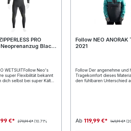
 ZIPPERLESS PRO
Follow NEO ANORAK 
Neoprenanzug Black
2021
O WETSUITFollow Neo's
Follow Der angenehme und hohe
hre super Flexibilität bekannt
Tragekomfort dieses Materia
n dich selbst bei super Kälte
den fühlbaren Unterschied a
l für für den ambitionierten
Jacke bietet Schutz vor UV-
der bzw. Wassersportler,
Windl und Scheuerstellen, 
ingabe und Leidenschaft
aber auch als Zusatzschicht
ing Skills auf dem Wasser
Neoprenanzug getragen we
n möchte.Follow Wetsuits
als nur ein klassischer
. Die Zipless Version sorgt
,99 €*
Ab
119,99 €*
279,99 €*
(10.71%
149,99 €*
(2
h für noch mehr
freiheit, die deiner