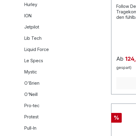
verschwei
Hurley
DiamondT
Follow Der angenehme und hohe
Stress Ta
Tragekomf
ION
beanspruc
den fühlb
platzierte
Jacke bie
Jetpilot
2XL
Windl und
aber auch
Lib Tech
Neoprena
Liquid Force
Ab
124
Le Specs
gespart)
Mystic
O'Brien
O'Neill
Pro-tec
Protest
%
Pull-In