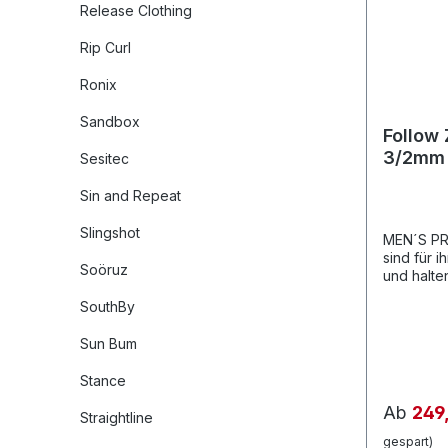
Release Clothing
Rip Curl
Ronix
Sandbox
Follow
3/2mm 
Sesitec
2021
Sin and Repeat
Slingshot
MEN´S PR
sind für i
Soöruz
und halte
warm. Idea
SouthBy
Wakeboar
der mit H
Sun Bum
seine Rid
verbesser
Stance
sind mehr 
Allrounder
Ab
249
Straightline
zusätzlic
Bewegungs
gespart)