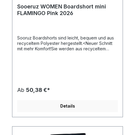
Sooeruz WOMEN Boardshort mini
FLAMINGO Pink 2026
Sooruz Boardshorts sind leicht, bequem und aus
recyceltem Polyester hergestellt.<Neuer Schnitt
mit mehr Komfort!Sie werden aus recyceltem
Polyester hergestellt und trocknen super
schnell,Utra-strapazierfähig für mehr
Haltbarkeit,Elastischer Bund +
SchnürsenkelZusammensetzung:90% recyceltes
Polyester10% Elasthan
Ab
50,38 €*
Details