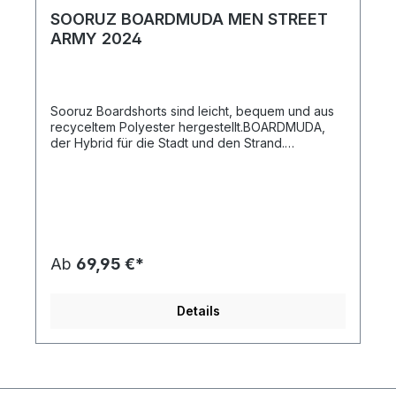
SOORUZ BOARDMUDA MEN STREET
ARMY 2024
Sooruz Boardshorts sind leicht, bequem und aus
recyceltem Polyester hergestellt.BOARDMUDA,
der Hybrid für die Stadt und den Strand.
Unentbehrlich, wenn du auf Reisen gehst. Super
leicht und schnell
trocknend.Zusammensetzung:92% recyceltes
Polyester8% Elasthan
Ab
69,95 €*
Details