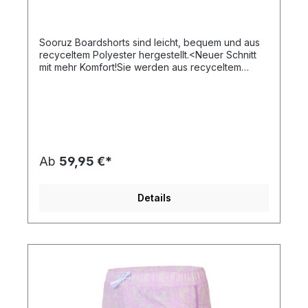
Sooruz Boardshorts sind leicht, bequem und aus
recyceltem Polyester hergestellt.<Neuer Schnitt
mit mehr Komfort!Sie werden aus recyceltem
Polyester hergestellt und trocknen super
schnell,Utra-strapazierfähig für mehr
Haltbarkeit,Elastischer Bund +
SchnürsenkelZusammensetzung:90% recyceltes
Polyester10% Elasthan
Ab
59,95 €*
Details