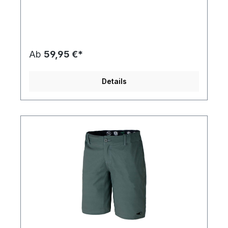
schnell,Utra-strapazierfähig für mehr
Haltbarkeit,Elastischer Bund +
SchnürsenkelZusammensetzung:90% recyceltes
Polyester10% Elasthan
Ab
59,95 €*
Details