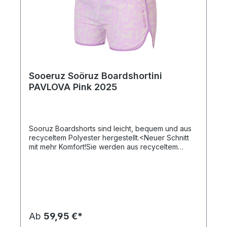
Sooeruz Soöruz Boardshortini
PAVLOVA Pink 2025
Sooruz Boardshorts sind leicht, bequem und aus
recyceltem Polyester hergestellt.<Neuer Schnitt
mit mehr Komfort!Sie werden aus recyceltem
Polyester hergestellt und trocknen super
schnell,Utra-strapazierfähig für mehr
Haltbarkeit,Elastischer Bund +
SchnürsenkelZusammensetzung:90% recyceltes
Polyester10% Elasthan
Ab
59,95 €*