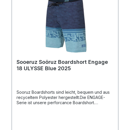
Sooeruz Soöruz Boardshort Engage
18 ULYSSE Blue 2025
Sooruz Boardshorts sind leicht, bequem und aus
recyceltem Polyester hergestellt.Die ENGAGE-
Serie ist unsere perforcance Boardshort.
Thermokollektor-Design mit minimalen Nähten für
mehr Flexibilität. Lycra-Band um die Taille für
zusätzlichen Komfort. Reißverschlusstasche an der
Seite. Rutschfeste Schnürsenkel.Leichtes Material
für schnelles Trocknen.Zusammensetzung:92%