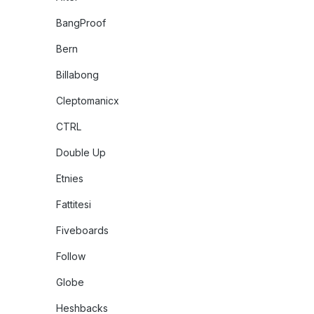
BangProof
Bern
Billabong
Cleptomanicx
CTRL
Double Up
Etnies
Fattitesi
Fiveboards
Follow
Globe
Heshbacks