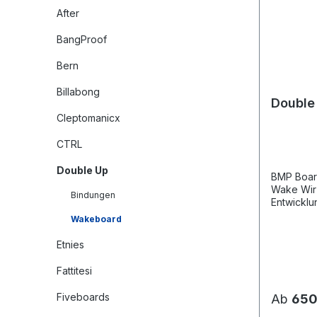
After
BangProof
Bern
Billabong
Double
Cleptomanicx
CTRL
Double Up
BMP Board
Wake Wir haben uns bei der
Bindungen
Entwickl
Bedürfnis
Wakeboard
Dieses Bo
Flexibilit
Etnies
Basis aus
perfekte 
Fattitesi
dem Wasser biete
einer robu
Fiveboards
Ab
650
das BMP B
hält auch