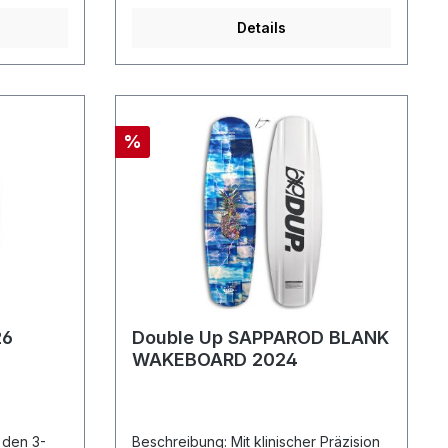
Landungen. Genau wie Tobias Michel
Details
ee
(Spitzname: "Chilvio"),der den Park-
Style neu definiert hat, hat das ChilV
kontinuierlich den Standard für ein
ine
Park-Board neu definiert. WICHTIG:
oder
Die Hersteller Garantie deckt keine
acht
Schäden die durch "Slider" oder
%
d NICHT
"Kicker" (Obstacles) verursacht
e
wurden. Benutze dein Board NICHT
chtest. Es
AUF OBSTACLES wenn du die
ieser
Garantieansprüche halten möchtest. Es
gibt KEINE AUSNAHMEN zu dieser
on Dyna6-
Regel. Features: Dyna6-Basisformel
TriAx-
Abgesenkte Kante Flachlinie PU-
ierte
Seitenwände 600G Triaxiallage CNC-
umpf
Flexprofil Klasse-A-Paulownia-Kern
Standard-Kanalbildung
26
Double Up SAPPAROD BLANK
WAKEBOARD 2024
Beschreibung: Mit klinischer Präzision