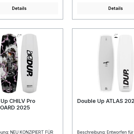
en stand. Die minimalen
Spitze und Heck sowie das
Details
Details
d die abgestumpfte Form
charakteristische Reverse-V
en kreative Tricks im Park
erzeugen Kantengriff und
eitige Einsatzmöglichkeiten
Schienenkontrolle. WICHTIG: Die
it dem BMP
Hersteller Garantie deckt ke
Freiheit, Ihre Kreativität
Schäden die durch "Slider" 
en und neue Höhen zu
"Kicker" (Obstacles) verurs
– perfekt für Fahrer, die
wurden. Benutze dein Boar
 Park als auch auf dem
AUF OBSTACLES wenn du di
terwegs sind.
Garantieansprüche halten mö
gibt KEINE AUSNAHMEN zu d
Regel. Features: 100% Paulownia-
Holzkern Flatline-Konstrukti
Basis PU-Seitenwände 600G 
Glasaufbau Strategisch profil
Kernstruktur Reverse-Vee-R
 Up CHILV Pro
Double Up ATLAS 20
OARD 2025
ZIPIERT FÜR
Beschreibung: Entworfen für den 3-