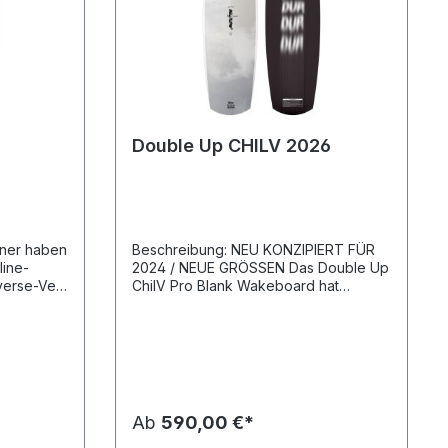
Double Up CHILV 2026
Beschreibung: NEU KONZIPIERT FÜR
line-
2024 / NEUE GRÖSSEN Das Double Up
verse-Vee
ChilV Pro Blank Wakeboard hat
ose und
unseren am stärksten profilierten Kern
t
und hat daher ultimative Flexibilität in
eicher
Nose und Tail, während er die
l. Das
charakteristische DUP-Haltbarkeit
Wakeboard
beibehält. Mit hervorragendem Flex
 schweren
und großartigem Pop sowie
rtem
unglaublich niedrigem
Ab
590,00 €*
hem Druck
Schwunggewicht. Schnell und mühelos
ngen an
auf dem Wasser und butterweiche