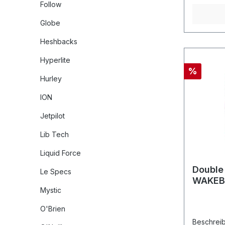
Follow
Bedingung
Kanäle un
Globe
ermöglich
und viels
Heshbacks
beim Waken. Erleben Sie m
Board die 
Hyperlite
auszuleb
%
erreichen 
Hurley
sowohl im
Wasser un
ION
Jetpilot
Lib Tech
Liquid Force
Double
Le Specs
WAKEB
Mystic
O'Brien
Beschreibung: NEU KON