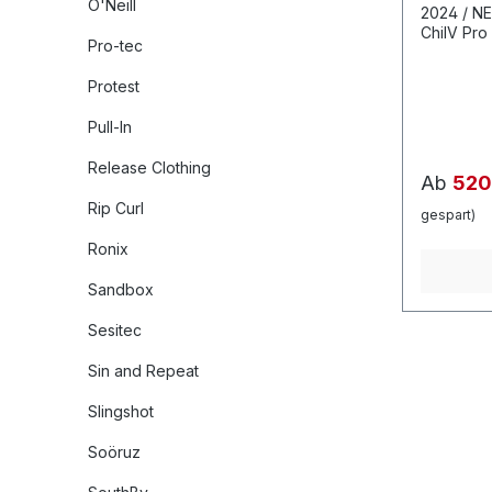
O'Neill
2024 / N
ChilV Pro
Pro-tec
unseren a
und hat da
Protest
Nose und 
charakter
Pull-In
beibehält
und groß
Release Clothing
unglaubli
Ab
520
Schwungg
Rip Curl
auf dem 
gespart)
Landunge
Ronix
(Spitznam
Style neu 
Sandbox
kontinuier
Park-Board ne
Die Herst
Sesitec
Schäden d
"Kicker" 
Sin and Repeat
wurden. 
AUF OBST
Slingshot
Garantiea
gibt KEI
Soöruz
Regel. Features: Dyna6-Basisformel
Abgesenkt