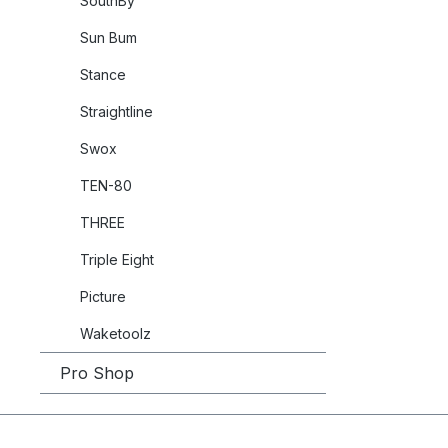
SouthBy
Seitenwä
Flexprofi
Sun Bum
Standard-
Stance
Straightline
Swox
TEN-80
THREE
Triple Eight
Picture
Waketoolz
Pro Shop