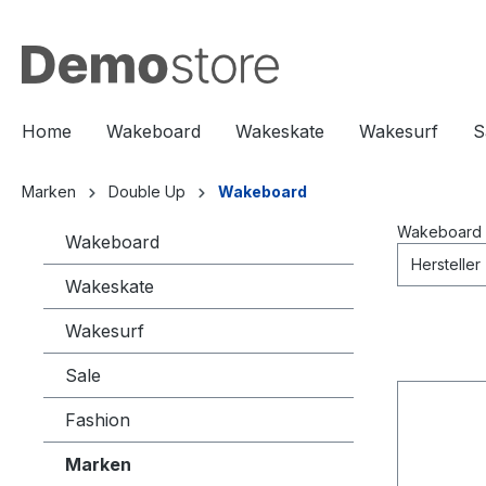
springen
Zur Hauptnavigation springen
Home
Wakeboard
Wakeskate
Wakesurf
S
Marken
Double Up
Wakeboard
Wakeboard
Wakeboard
Hersteller
Wakeskate
Wakesurf
Sale
Fashion
Marken