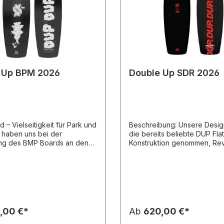
 Up BPM 2026
Double Up SDR 2026
 – Vielseitigkeit für Park und
Beschreibung: Unsere Designer haben
die bereits beliebte DUP Flat
ung des BMP Boards an den
Konstruktion genommen, Re
sen von Enzo orientiert.
hinzugefügt und dann die N
ard bietet eine mittlere
das Tail auf Diät gesetzt. Fes
ät und ist mit einer flachen
zwischen den Füßen, aber w
gestattet, die Ihnen das
und leichter an Nose und Tai
Fahrerlebnis im Park und auf
Double Up SDR Pro Blank 
t. Hergestellt mit
hat das solide Gefühl eines
sten, gesinterten Basis, ist
Schlägers, aber mit reduzie
,00 €*
Ab
620,00 €*
oard äußerst langlebig und
Schwunggewicht, zusätzlic
 den anspruchsvollsten
und Ollie-Pop. Kantenwölbu