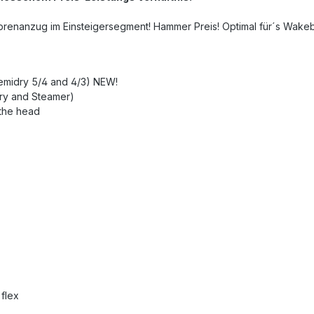
Neoprenanzug im Einsteigersegment! Hammer Preis! Optimal für´s Wa
Semidry 5/4 and 4/3) NEW!
dry and Steamer)
 the head
flex