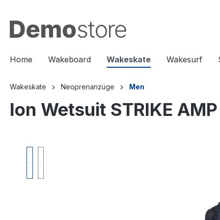
springen
Zur Hauptnavigation springen
Home
Wakeboard
Wakeskate
Wakesurf
Wakeskate
Neoprenanzüge
Men
Ion Wetsuit STRIKE AMP
Bildergalerie überspringen