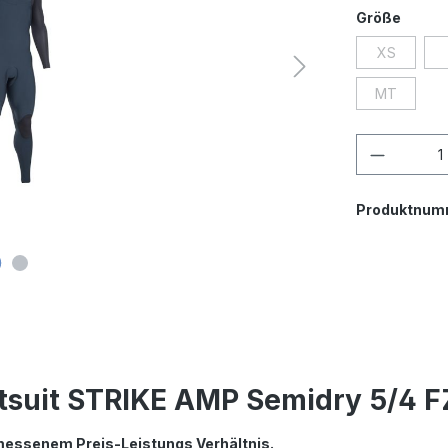
auswä
Größe
XS
(Diese Opti
MT
(Diese Opti
Produkt
Produktnum
tsuit STRIKE AMP Semidry 5/4 F
essenem Preis-Leistungs Verhältnis.