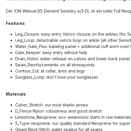
Der ION Wetsuit BS Element Semidry 4/3 DL ist ein toller Full 
Features
Leg_Closure: easy entry Velcro closure on the ankles (for 
Leg_Loop: detachable velcro loop on ankle (all other Semi
Water_Gate_Plus: batwing panel + additional cuff worn over
Gate_Keeper: easy entry without help
Drain_Holes: water release on calves and lower back panel
Seam_Reinforcements: on all stresspoints
Contour_Cut: at collar, arms and legs
Sunglass_Loop: don´t lose your sunglasses
Materials
Cyber_Stretch: our most elastic jersey
D_Fence Nylon: robustness and good stretch
Limestone_Neoprene: eco-awareness starts in raw materials
S_Type neoprene: our quality standard Neoprene for super 
Glued Blind-Stitch: water sealing for all seams